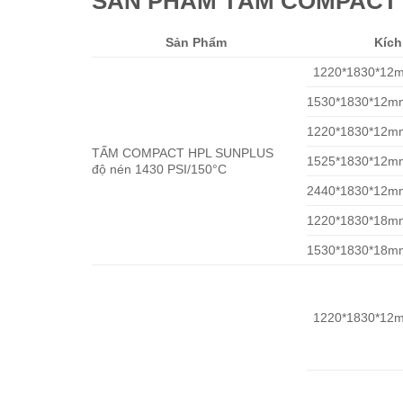
SẢN PHẨM TẤM COMPACT T
Sản Phẩm
Kíc
1220*1830*12
1530*1830*12m
1220*1830*12m
TẤM COMPACT HPL SUNPLUS
1525*1830*12m
độ nén 1430 PSI/150°C
2440*1830*12m
1220*1830*18m
1530*1830*18m
1220*1830*12