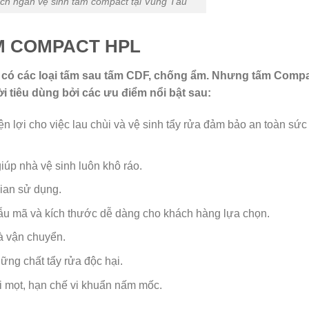
ch ngăn vệ sinh tấm compact tại Vũng Tàu
M COMPACT HPL
ì có các loại tấm sau tấm CDF, chống ẩm. Nhưng tấm Comp
 tiêu dùng bởi các ưu điểm nổi bật sau:
n lợi cho việc lau chùi và vệ sinh tẩy rửa đảm bảo an toàn sức
giúp nhà vệ sinh luôn khô ráo.
gian sử dụng.
u mã và kích thước dễ dàng cho khách hàng lựa chọn.
và vận chuyển.
ững chất tẩy rửa độc hại.
 mọt, hạn chế vi khuẩn nấm mốc.