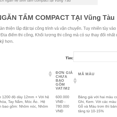
ch ngăn vệ sinh tấm compact tại Vũng Tàu
NGĂN TẤM COMPACT TẠI Vũng Tàu
thiện lắp đặt tại công trình và vận chuyển. Tuy nhiên tùy vào
 Địa điểm thi công, Khối lượng thi công mà có sự thay đổi nhất 
 kỹ hơn.
Tìm:
ĐƠN GIÁ
MÃ MÀU
CHƯA
BAO
GỒM
VAT/M2
n 1200 độ dày 12mm + Với hệ
600.000
Bảng giá với hai màu c
Khóa, Tay Nắm, Móc Áo.. Hệ
VNĐ -
Ghi, Kem. Với các màu
h bao gồm: Nhôm nóc, Nhôm
780.000
Gỗ và Màu trơn thì bản
VNĐ
tăng từ 10-15%