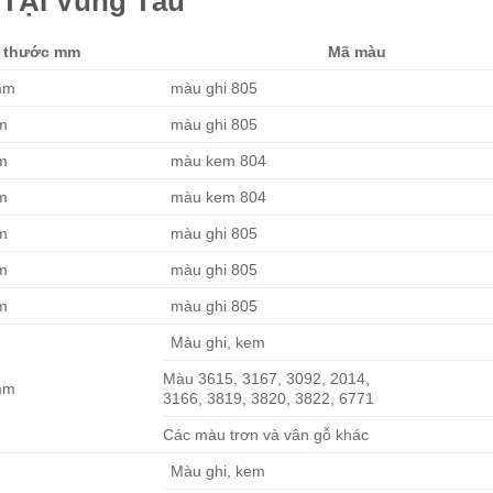
ẠI Vũng Tàu
h thước mm
Mã màu
mm
màu ghi 805
m
màu ghi 805
m
màu kem 804
m
màu kem 804
m
màu ghi 805
m
màu ghi 805
m
màu ghi 805
Màu ghi, kem
Màu 3615, 3167, 3092, 2014,
mm
3166, 3819, 3820, 3822, 6771
Các màu trơn và vân gỗ khác
Màu ghi, kem