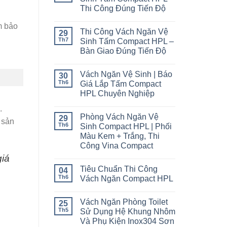
Thi Công Đúng Tiến Độ
m bảo
Thi Công Vách Ngăn Vệ
29
Th7
Sinh Tấm Compact HPL –
Bàn Giao Đúng Tiến Độ
Vách Ngăn Vệ Sinh | Báo
30
Th6
Giá Lắp Tấm Compact
HPL Chuyên Nghiệp
.
Phòng Vách Ngăn Vệ
29
 sản
Th6
Sinh Compact HPL | Phối
Màu Kem + Trắng, Thi
Công Vina Compact
giá
Tiêu Chuẩn Thi Công
04
Th6
Vách Ngăn Compact HPL
Vách Ngăn Phòng Toilet
25
Th5
Sử Dụng Hệ Khung Nhôm
Và Phụ Kiện Inox304 Sơn