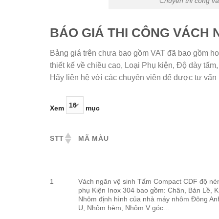
Chuyên thi công vá
BÁO GIÁ THI CÔNG VÁCH 
Bảng giá trên chưa bao gồm VAT đã bao gồm hoàn 
thiết kế về chiều cao, Loại Phụ kiện, Độ dày tấm,
Hãy liên hệ với các chuyên viên để được tư vấn
Xem
mục
STT
MÃ MÀU
1
Vách ngăn vệ sinh Tấm Compact CDF độ né
phụ Kiện Inox 304 bao gồm: Chân, Bản Lề, 
Nhôm định hình của nhà máy nhôm Đông An
U, Nhôm hèm, Nhôm V góc...