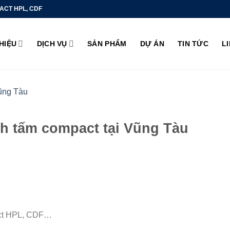
ACT HPL, CDF
THIỆU
DỊCH VỤ
SẢN PHẨM
DỰ ÁN
TIN TỨC
L
nh tấm compact tại Vũng Tàu
act HPL, CDF…