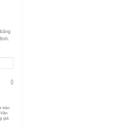
 bảng
đinh.
ơ bản
 Vân
g giá