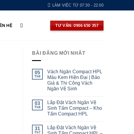
LÀM VIỆC TỪ 07:30 - 22:00
IÊN HỆ
TƯ VẤN: 0906 650 357
BÀI ĐĂNG MỚI NHẤT
Vách Ngăn Compact HPL
05
Th8
Màu Kem Hiện Đại | Báo
Giá & Thi Công Vách
Ngăn Vệ Sinh
Lắp Đặt Vách Ngăn Vệ
03
Th8
Sinh Tấm Compact – Kho
Tấm Compact HPL
Lắp Đặt Vách Ngăn Vệ
31
Th7
Sinh Tấm Compact HPL –