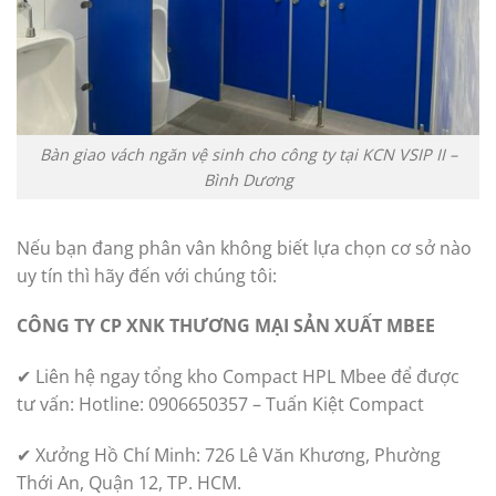
Bàn giao vách ngăn vệ sinh cho công ty tại KCN VSIP II –
Bình Dương
Nếu bạn đang phân vân không biết lựa chọn cơ sở nào
uy tín thì hãy đến với chúng tôi:
CÔNG TY CP XNK THƯƠNG MẠI SẢN XUẤT MBEE
✔ Liên hệ ngay tổng kho Compact HPL Mbee để được
tư vấn: Hotline: 0906650357 – Tuấn Kiệt Compact
✔ Xưởng Hồ Chí Minh: 726 Lê Văn Khương, Phường
Thới An, Quận 12, TP. HCM.