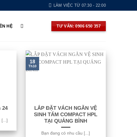
LÀM VIỆC TỪ 07:30 - 22:00
IÊN HỆ
TƯ VẤN: 0906 650 357
18
Th10
 24
LẮP ĐẶT VÁCH NGĂN VỆ
SINH TẤM COMPACT HPL
...]
TẠI QUẢNG BÌNH
Bạn đang có nhu cầu [...]