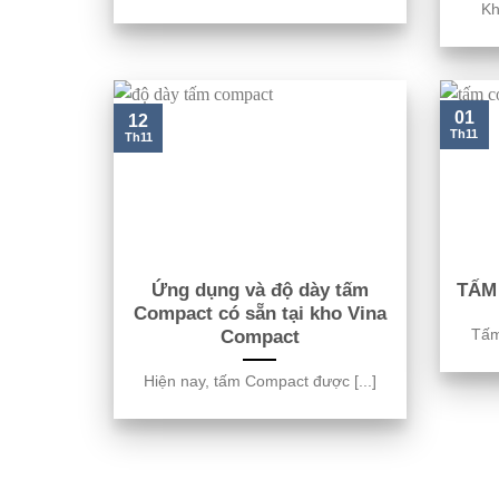
Kh
01
12
Th11
Th11
Ứng dụng và độ dày tấm
TẤM
Compact có sẵn tại kho Vina
Tấm 
Compact
Hiện nay, tấm Compact được [...]