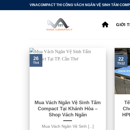
Bỏ
VINACOMPACT THI CÔNG VÁCH NGĂN VỆ SINH TẤM COMP
qua
nội
GIỚI 
dung
26
22
Th4
Th12
Mua Vách Ngăn Vệ Sinh Tấm
Tế
Compact Tại Khánh Hòa –
Ch
Shop Vách Ngăn
HP
Mua Vách Ngăn Vệ Sinh [...]