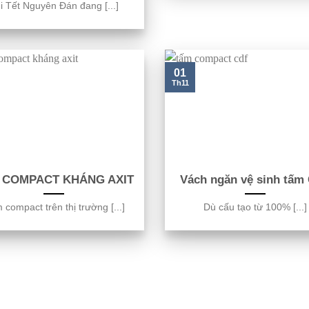
i Tết Nguyên Đán đang [...]
01
Th11
 COMPACT KHÁNG AXIT
Vách ngăn vệ sinh tấm
compact trên thị trường [...]
Dù cấu tạo từ 100% [...]