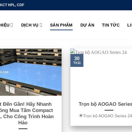
ACT HPL, CDF
THIỆU
DỊCH VỤ
SẢN PHẨM
DỰ ÁN
TIN TỨC
L
30
Th11
t Đến Gần! Hãy Nhanh
Trọn bộ AOGAO Series
óng Mua Tấm Compact
🌟Trọn bộ AOGAO Series 24 [
L Cho Công Trình Hoàn
Hảo