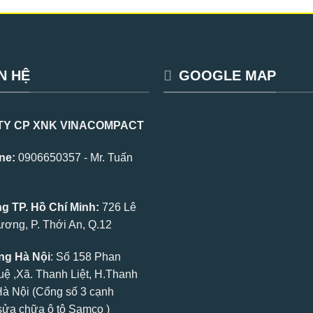
N HỆ
GOOGLE MAP
TY CP XNK VINACOMPACT
ne:
0906650357 - Mr. Tuấn
 TP. Hồ Chí Minh:
726 Lê
ơng, P. Thới An, Q.12
g Hà Nội
: Số 158 Phan
uệ ,Xã. Thanh Liệt, H.Thanh
.Hà Nội (Cổng số 3 cạnh
ửa chữa ô tô Samco )