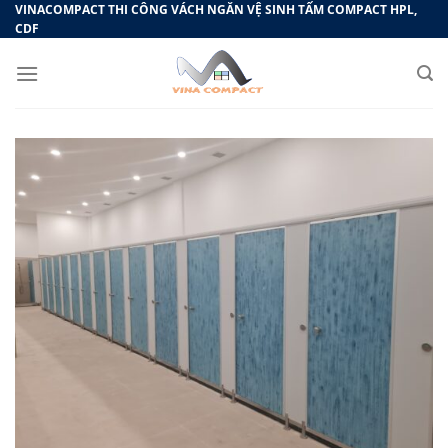
Bỏ
VINACOMPACT THI CÔNG VÁCH NGĂN VỆ SINH TẤM COMPACT HPL,
CDF
qua
nội
dung