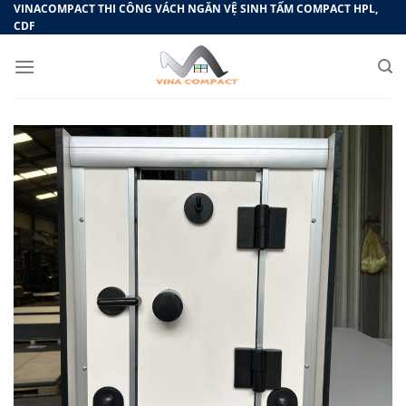
Bỏ
VINACOMPACT THI CÔNG VÁCH NGĂN VỆ SINH TẤM COMPACT HPL,
CDF
qua
nội
dung