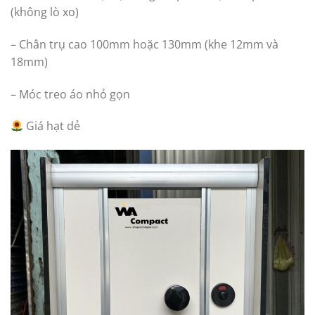
(không lò xo)
– Chân trụ cao 100mm hoặc 130mm (khe 12mm và
18mm)
– Móc treo áo nhỏ gọn
Giá hạt dẻ