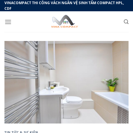
Bỏ
VINACOMPACT THI CÔNG VÁCH NGĂN VỆ SINH TẤM COMPACT HPL,
CDF
qua
nội
dung
TIN TỨC & SỰ KIỆN