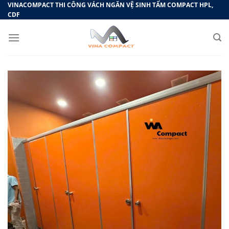
Bỏ
VINACOMPACT THI CÔNG VÁCH NGĂN VỆ SINH TẤM COMPACT HPL,
CDF
qua
nội
dung