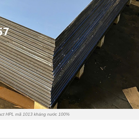
ct HPL mã 1013 kháng nước 100%