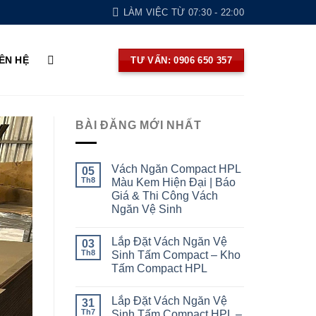
LÀM VIỆC TỪ 07:30 - 22:00
IÊN HỆ
TƯ VẤN: 0906 650 357
BÀI ĐĂNG MỚI NHẤT
Vách Ngăn Compact HPL
05
Th8
Màu Kem Hiện Đại | Báo
Giá & Thi Công Vách
Ngăn Vệ Sinh
Lắp Đặt Vách Ngăn Vệ
03
Th8
Sinh Tấm Compact – Kho
Tấm Compact HPL
Lắp Đặt Vách Ngăn Vệ
31
Th7
Sinh Tấm Compact HPL –