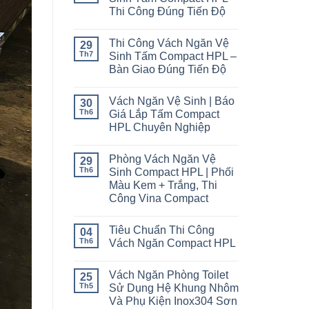
Thi Công Đúng Tiến Độ
Thi Công Vách Ngăn Vệ
29
Th7
Sinh Tấm Compact HPL –
Bàn Giao Đúng Tiến Độ
Vách Ngăn Vệ Sinh | Báo
30
Th6
Giá Lắp Tấm Compact
HPL Chuyên Nghiệp
Phòng Vách Ngăn Vệ
29
Th6
Sinh Compact HPL | Phối
Màu Kem + Trắng, Thi
Công Vina Compact
Tiêu Chuẩn Thi Công
04
Th6
Vách Ngăn Compact HPL
Vách Ngăn Phòng Toilet
25
Th5
Sử Dụng Hệ Khung Nhôm
Và Phụ Kiện Inox304 Sơn