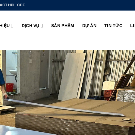
ACT HPL, CDF
THIỆU
DỊCH VỤ
SẢN PHẨM
DỰ ÁN
TIN TỨC
L