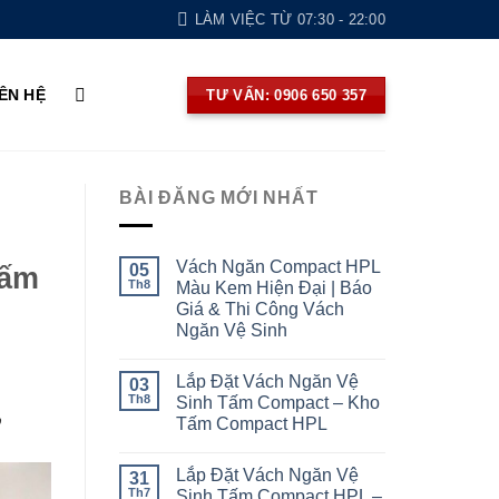
LÀM VIỆC TỪ 07:30 - 22:00
IÊN HỆ
TƯ VẤN: 0906 650 357
BÀI ĐĂNG MỚI NHẤT
Vách Ngăn Compact HPL
05
tấm
Th8
Màu Kem Hiện Đại | Báo
Giá & Thi Công Vách
Ngăn Vệ Sinh
Lắp Đặt Vách Ngăn Vệ
03
Th8
Sinh Tấm Compact – Kho
%
Tấm Compact HPL
Lắp Đặt Vách Ngăn Vệ
31
Th7
Sinh Tấm Compact HPL –