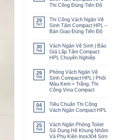
Thi Công Đúng Tiến Độ
Thi Công Vách Ngăn Vệ
29
Th7
Sinh Tấm Compact HPL –
Bàn Giao Đúng Tiến Độ
Vách Ngăn Vệ Sinh | Báo
30
Th6
Giá Lắp Tấm Compact
HPL Chuyên Nghiệp
Phòng Vách Ngăn Vệ
29
Th6
Sinh Compact HPL | Phối
Màu Kem + Trắng, Thi
Công Vina Compact
Tiêu Chuẩn Thi Công
04
Th6
Vách Ngăn Compact HPL
Vách Ngăn Phòng Toilet
25
Th5
Sử Dụng Hệ Khung Nhôm
Và Phụ Kiện Inox304 Sơn