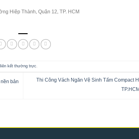
ường Hiệp Thành, Quận 12, TP. HCM
liên kết thường trực
.
Thi Công Vách Ngăn Vệ Sinh Tấm Compact H
t nền bản
TP.HC