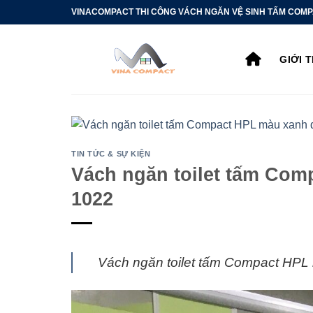
Bỏ
VINACOMPACT THI CÔNG VÁCH NGĂN VỆ SINH TẤM COMP
qua
nội
GIỚI 
dung
TIN TỨC & SỰ KIỆN
Vách ngăn toilet tấm Com
1022
Vách ngăn toilet tấm Compact HPL