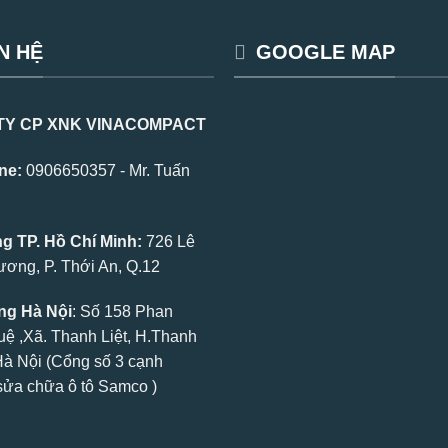
N HỆ
GOOGLE MAP
TY CP XNK VINACOMPACT
ne:
0906650357 - Mr. Tuấn
 TP. Hồ Chí Minh:
726 Lê
ơng, P. Thới An, Q.12
g Hà Nội
: Số 158 Phan
uệ ,Xã. Thanh Liệt, H.Thanh
.Hà Nội (Cổng số 3 cạnh
ửa chữa ô tô Samco )