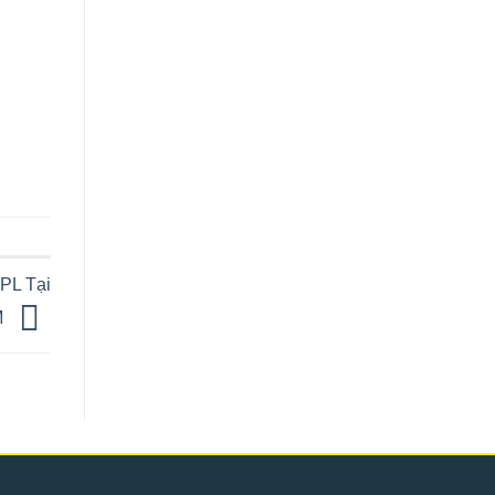
PL Tại
M