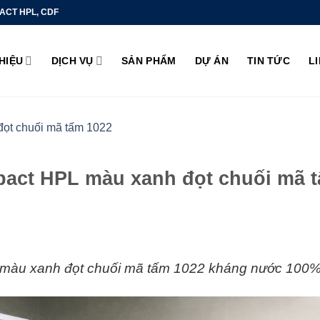
ACT HPL, CDF
THIỆU
DỊCH VỤ
SẢN PHẨM
DỰ ÁN
TIN TỨC
L
pact HPL màu xanh đọt chuối mã 
 màu xanh đọt chuối mã tấm 1022 kháng nước 100