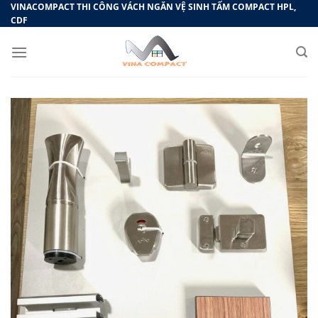
Bỏ
VINACOMPACT THI CÔNG VÁCH NGĂN VỆ SINH TẤM COMPACT HPL,
CDF
qua
nội
dung