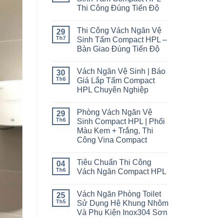
Thi Công Đúng Tiến Độ
Thi Công Vách Ngăn Vệ
29
Th7
Sinh Tấm Compact HPL –
Bàn Giao Đúng Tiến Độ
Vách Ngăn Vệ Sinh | Báo
30
Th6
Giá Lắp Tấm Compact
HPL Chuyên Nghiệp
Phòng Vách Ngăn Vệ
29
Th6
Sinh Compact HPL | Phối
Màu Kem + Trắng, Thi
Công Vina Compact
Tiêu Chuẩn Thi Công
04
Th6
Vách Ngăn Compact HPL
Vách Ngăn Phòng Toilet
25
Th5
Sử Dụng Hệ Khung Nhôm
Và Phụ Kiện Inox304 Sơn