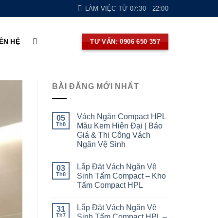
LÀM VIỆC TỪ 07:30 - 22:00
IÊN HỆ
TƯ VẤN: 0906 650 357
BÀI ĐĂNG MỚI NHẤT
Vách Ngăn Compact HPL
05
Th8
Màu Kem Hiện Đại | Báo
Giá & Thi Công Vách
Ngăn Vệ Sinh
Lắp Đặt Vách Ngăn Vệ
03
Th8
Sinh Tấm Compact – Kho
Tấm Compact HPL
Lắp Đặt Vách Ngăn Vệ
31
Th7
Sinh Tấm Compact HPL –