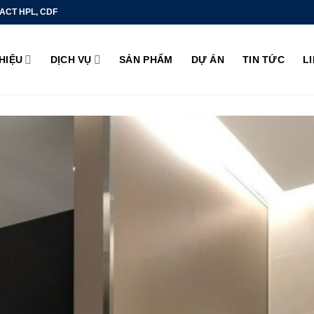
ACT HPL, CDF
THIỆU
DỊCH VỤ
SẢN PHẨM
DỰ ÁN
TIN TỨC
L