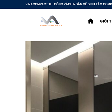
Bỏ
VINACOMPACT THI CÔNG VÁCH NGĂN VỆ SINH TẤM COMP
qua
nội
GIỚI 
dung