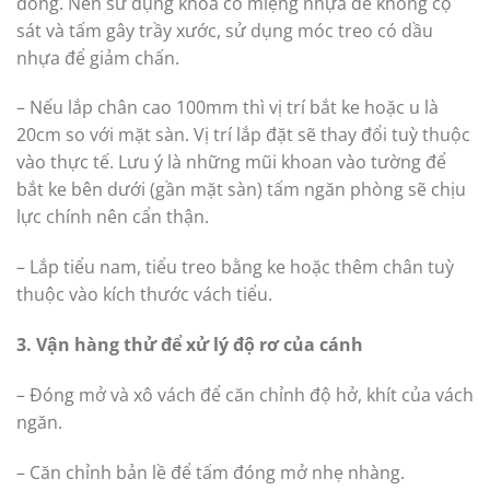
đóng. Nên sử dụng khoá có miệng nhựa để không cọ
sát và tấm gây trầy xước, sử dụng móc treo có dầu
nhựa để giảm chấn.
– Nếu lắp chân cao 100mm thì vị trí bắt ke hoặc u là
20cm so với mặt sàn. Vị trí lắp đặt sẽ thay đổi tuỳ thuộc
vào thực tế. Lưu ý là những mũi khoan vào tường để
bắt ke bên dưới (gần mặt sàn) tấm ngăn phòng sẽ chịu
lực chính nên cẩn thận.
– Lắp tiểu nam, tiểu treo bằng ke hoặc thêm chân tuỳ
thuộc vào kích thước vách tiểu.
3. Vận hàng thử để xử lý độ rơ của cánh
– Đóng mở và xô vách để căn chỉnh độ hở, khít của vách
ngăn.
– Căn chỉnh bản lề để tấm đóng mở nhẹ nhàng.