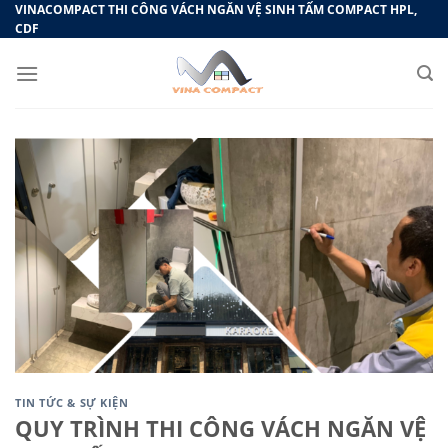
Bỏ
VINACOMPACT THI CÔNG VÁCH NGĂN VỆ SINH TẤM COMPACT HPL,
CDF
qua
nội
dung
TIN TỨC & SỰ KIỆN
QUY TRÌNH THI CÔNG VÁCH NGĂN VỆ