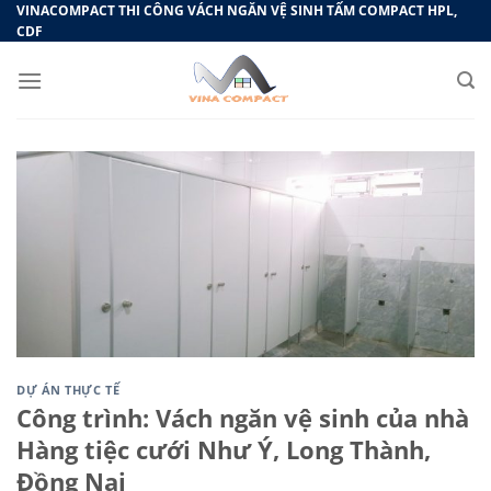
Bỏ
VINACOMPACT THI CÔNG VÁCH NGĂN VỆ SINH TẤM COMPACT HPL,
CDF
qua
nội
dung
DỰ ÁN THỰC TẾ
Công trình: Vách ngăn vệ sinh của nhà
Hàng tiệc cưới Như Ý, Long Thành,
Đồng Nai