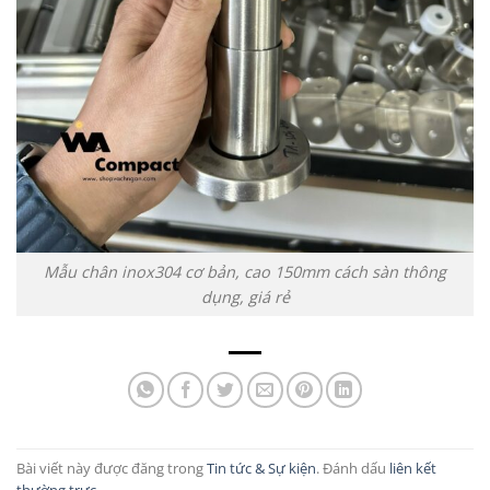
Mẫu chân inox304 cơ bản, cao 150mm cách sàn thông
dụng, giá rẻ
Bài viết này được đăng trong
Tin tức & Sự kiện
. Đánh dấu
liên kết
thường trực
.