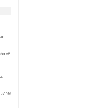
cao.
nhà vệ
à.
uy hại