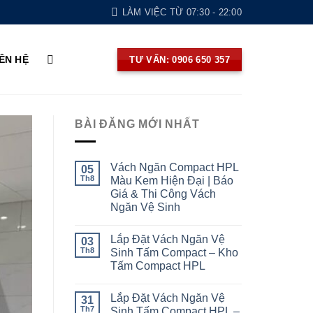
LÀM VIỆC TỪ 07:30 - 22:00
IÊN HỆ
TƯ VẤN: 0906 650 357
BÀI ĐĂNG MỚI NHẤT
Vách Ngăn Compact HPL
05
Th8
Màu Kem Hiện Đại | Báo
Giá & Thi Công Vách
Ngăn Vệ Sinh
Lắp Đặt Vách Ngăn Vệ
03
Th8
Sinh Tấm Compact – Kho
Tấm Compact HPL
Lắp Đặt Vách Ngăn Vệ
31
Th7
Sinh Tấm Compact HPL –