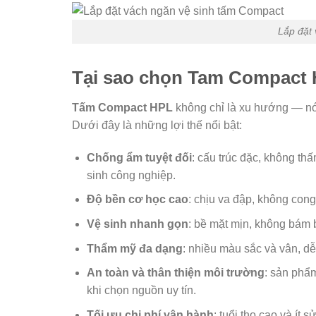
Lắp đặt
Tại sao chọn Tam Compact 
Tấm Compact HPL
không chỉ là xu hướng — nó l
Dưới đây là những lợi thế nổi bật:
Chống ẩm tuyệt đối
: cấu trúc đặc, không t
sinh công nghiệp.
Độ bền cơ học cao
: chịu va đập, không cong 
Vệ sinh nhanh gọn
: bề mặt mịn, không bám b
Thẩm mỹ đa dạng
: nhiều màu sắc và vân, dễ 
An toàn và thân thiện môi trường
: sản phẩ
khi chọn nguồn uy tín.
Tối ưu chi phí vận hành
: tuổi thọ cao và ít 