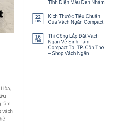
Tĩnh Điện Màu Đen Nhám
Kích Thước Tiêu Chuẩn
22
Th5
Của Vách Ngăn Compact
Thi Công Lắp Đặt Vách
16
Th5
Ngăn Vệ Sinh Tấm
Compact Tại TP. Cần Thơ
– Shop Vách Ngăn
 Hòa,
Bửu
g tâm
p vách
hệ