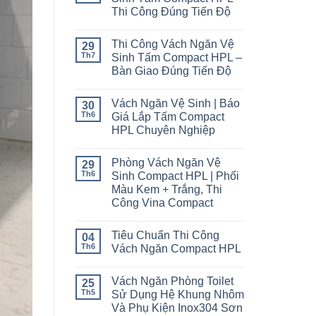
Thi Công Đúng Tiến Độ
Thi Công Vách Ngăn Vệ
29
Th7
Sinh Tấm Compact HPL –
Bàn Giao Đúng Tiến Độ
Vách Ngăn Vệ Sinh | Báo
30
Th6
Giá Lắp Tấm Compact
HPL Chuyên Nghiệp
Phòng Vách Ngăn Vệ
29
Th6
Sinh Compact HPL | Phối
Màu Kem + Trắng, Thi
Công Vina Compact
Tiêu Chuẩn Thi Công
04
Th6
Vách Ngăn Compact HPL
Vách Ngăn Phòng Toilet
25
Th5
Sử Dụng Hệ Khung Nhôm
Và Phụ Kiện Inox304 Sơn