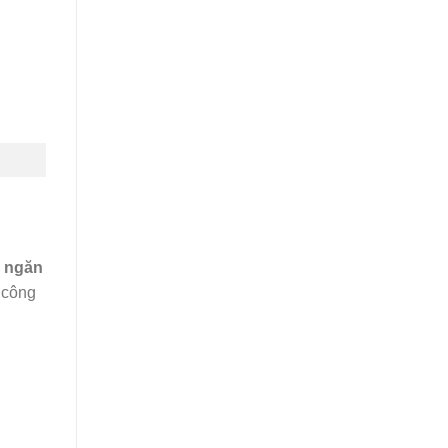
h ngăn
 công