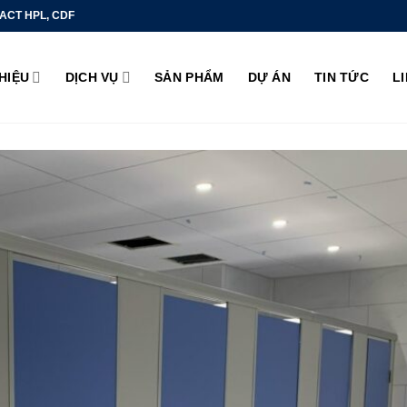
ACT HPL, CDF
THIỆU
DỊCH VỤ
SẢN PHẨM
DỰ ÁN
TIN TỨC
L