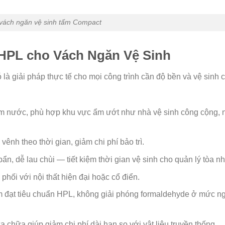
 vách ngăn vệ sinh tấm Compact
HPL cho Vách Ngăn Vệ Sinh
à giải pháp thực tế cho mọi công trình cần độ bền và vệ sinh 
hấm nước, phù hợp khu vực ẩm ướt như nhà vệ sinh công cộng, 
vênh theo thời gian, giảm chi phí bảo trì.
ẩn, dễ lau chùi — tiết kiệm thời gian vệ sinh cho quản lý tòa nh
phối với nội thất hiện đại hoặc cổ điển.
m đạt tiêu chuẩn HPL, không giải phóng formaldehyde ở mức ng
sửa chữa giúp giảm chi phí dài hạn so với vật liệu truyền thống.