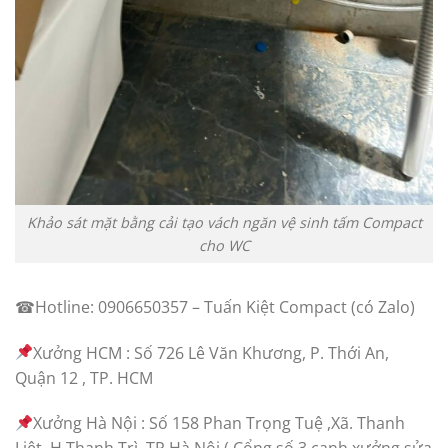
Khảo sát mặt bằng cải tạo vách ngăn vệ sinh tấm Compact
cho WC
☎Hotline: 0906650357 – Tuấn Kiệt Compact (có Zalo)
Xưởng HCM : Số 726 Lê Văn Khương, P. Thới An,
Quận 12 , TP. HCM
Xưởng Hà Nội : Số 158 Phan Trọng Tuệ ,Xã. Thanh