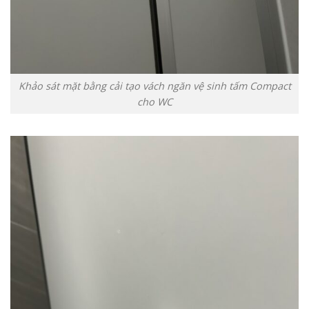
Khảo sát mặt bằng cải tạo vách ngăn vệ sinh tấm Compact
cho WC