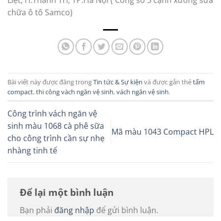
Liệt, H.Thanh Trì, TP.Hà Nội ( Cổng số 3 cạnh xưởng sửa
chữa ô tô Samco)
Bài viết này được đăng trong
Tin tức & Sự kiện
và được gắn thẻ
tấm
compact
,
thi công vách ngăn vệ sinh
,
vách ngăn vệ sinh
.
Công trình vách ngăn vệ
sinh màu 1068 cà phê sữa
Mã màu 1043 Compact HPL
cho công trình cần sự nhẹ
nhàng tinh tế
Để lại một bình luận
Bạn phải
đăng nhập
để gửi bình luận.