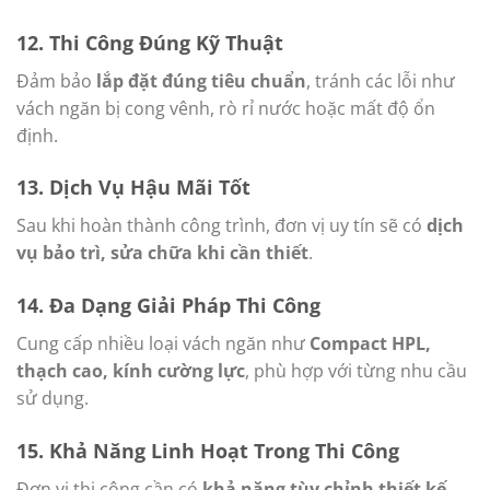
12.
Thi Công Đúng Kỹ Thuật
Đảm bảo
lắp đặt đúng tiêu chuẩn
, tránh các lỗi như
vách ngăn bị cong vênh, rò rỉ nước hoặc mất độ ổn
định.
13.
Dịch Vụ Hậu Mãi Tốt
Sau khi hoàn thành công trình, đơn vị uy tín sẽ có
dịch
vụ bảo trì, sửa chữa khi cần thiết
.
14.
Đa Dạng Giải Pháp Thi Công
Cung cấp nhiều loại vách ngăn như
Compact HPL,
thạch cao, kính cường lực
, phù hợp với từng nhu cầu
sử dụng.
15.
Khả Năng Linh Hoạt Trong Thi Công
Đơn vị thi công cần có
khả năng tùy chỉnh thiết kế
,