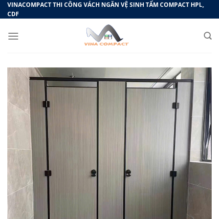
Bỏ
VINACOMPACT THI CÔNG VÁCH NGĂN VỆ SINH TẤM COMPACT HPL,
CDF
qua
nội
dung