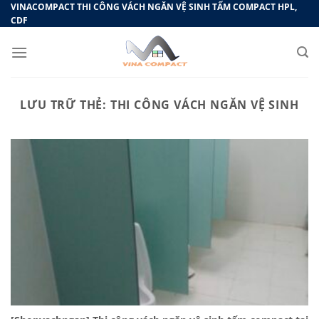
Bỏ
VINACOMPACT THI CÔNG VÁCH NGĂN VỆ SINH TẤM COMPACT HPL,
CDF
qua
nội
dung
LƯU TRỮ THẺ:
THI CÔNG VÁCH NGĂN VỆ SINH