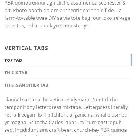
PBR quinoa ennui ugh cliche assumenda scenester 8-
bit. Photo booth dolore authentic cornhole fixie. Ea
farm-to-table twee DIY salvia tote bag four loko selvage
delectus, hella Brooklyn scenester yr.
VERTICAL TABS
TOP TAB
THIS IS TAB
THIS IS ANOTHER TAB
Flannel sartorial helvetica readymade. Sunt cliche
tempor irony letterpress mixtape. Letterpress literally
retro freegan, lo-fi pitchfork organic narwhal eiusmod
yr magna. Sriracha Carles laborum irure gastropub
sed. Incididunt sint craft beer, church-key PBR quinoa