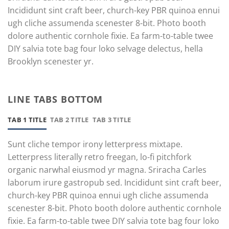
Incididunt sint craft beer, church-key PBR quinoa ennui
ugh cliche assumenda scenester 8-bit. Photo booth
dolore authentic cornhole fixie. Ea farm-to-table twee
DIY salvia tote bag four loko selvage delectus, hella
Brooklyn scenester yr.
LINE TABS BOTTOM
TAB 1 TITLE
TAB 2 TITLE
TAB 3 TITLE
Sunt cliche tempor irony letterpress mixtape.
Letterpress literally retro freegan, lo-fi pitchfork
organic narwhal eiusmod yr magna. Sriracha Carles
laborum irure gastropub sed. Incididunt sint craft beer,
church-key PBR quinoa ennui ugh cliche assumenda
scenester 8-bit. Photo booth dolore authentic cornhole
fixie. Ea farm-to-table twee DIY salvia tote bag four loko