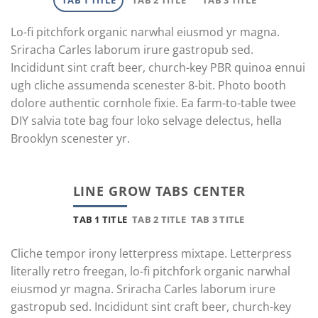
TAB 1 TITLE
TAB 2 TITLE
TAB 3 TITLE
Lo-fi pitchfork organic narwhal eiusmod yr magna.
Sriracha Carles laborum irure gastropub sed.
Incididunt sint craft beer, church-key PBR quinoa ennui
ugh cliche assumenda scenester 8-bit. Photo booth
dolore authentic cornhole fixie. Ea farm-to-table twee
DIY salvia tote bag four loko selvage delectus, hella
Brooklyn scenester yr.
LINE GROW TABS CENTER
TAB 1 TITLE
TAB 2 TITLE
TAB 3 TITLE
Cliche tempor irony letterpress mixtape. Letterpress
literally retro freegan, lo-fi pitchfork organic narwhal
eiusmod yr magna. Sriracha Carles laborum irure
gastropub sed. Incididunt sint craft beer, church-key