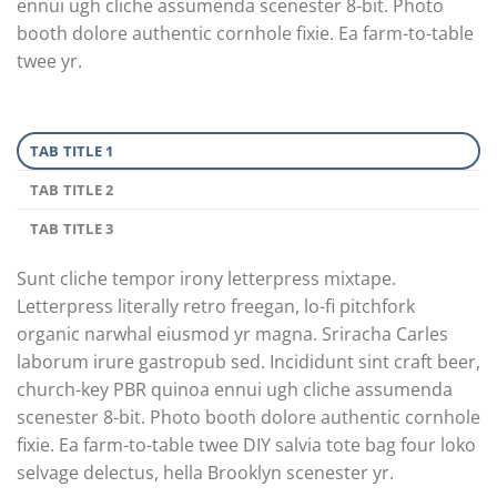
ennui ugh cliche assumenda scenester 8-bit. Photo
booth dolore authentic cornhole fixie. Ea farm-to-table
twee yr.
TAB TITLE 1
TAB TITLE 2
TAB TITLE 3
Sunt cliche tempor irony letterpress mixtape.
Letterpress literally retro freegan, lo-fi pitchfork
organic narwhal eiusmod yr magna. Sriracha Carles
laborum irure gastropub sed. Incididunt sint craft beer,
church-key PBR quinoa ennui ugh cliche assumenda
scenester 8-bit. Photo booth dolore authentic cornhole
fixie. Ea farm-to-table twee DIY salvia tote bag four loko
selvage delectus, hella Brooklyn scenester yr.