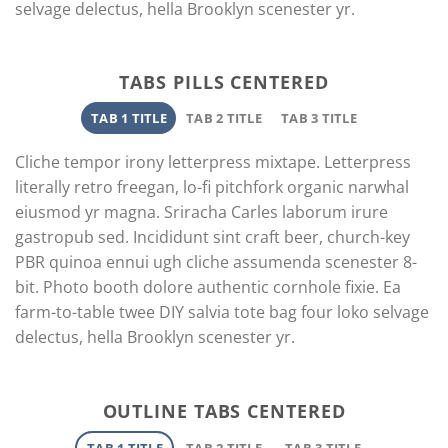
selvage delectus, hella Brooklyn scenester yr.
TABS PILLS CENTERED
TAB 1 TITLE
TAB 2 TITLE
TAB 3 TITLE
Cliche tempor irony letterpress mixtape. Letterpress
literally retro freegan, lo-fi pitchfork organic narwhal
eiusmod yr magna. Sriracha Carles laborum irure
gastropub sed. Incididunt sint craft beer, church-key
PBR quinoa ennui ugh cliche assumenda scenester 8-
bit. Photo booth dolore authentic cornhole fixie. Ea
farm-to-table twee DIY salvia tote bag four loko selvage
delectus, hella Brooklyn scenester yr.
OUTLINE TABS CENTERED