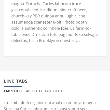
magna. Sriracha Carles laborum irure
gastropub sed. Incididunt sint craft beer,
church-key PBR quinoa ennui ugh cliche
assumenda scenester 8-bit. Photo booth
dolore authentic cornhole fixie. Ea farm-to-
table twee DIY salvia tote bag four loko selvage
delectus, hella Brooklyn scenester yr.
LINE TABS
TAB 1 TITLE
TAB 2 TITLE
TAB 3 TITLE
Lo-fi pitchfork organic narwhal eiusmod yr magna.
Sriracha Carles laborum irure gastropub sed.