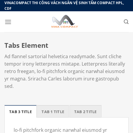
Bỏ
VINACOMPACT THI CÔNG VÁCH NGĂN VỆ SINH TẤM COMPACT HPL,
CDF
qua
nội
dung
Tabs Element
Ad flannel sartorial helvetica readymade. Sunt cliche
tempor irony letterpress mixtape. Letterpress literally
retro freegan, lo-fi pitchfork organic narwhal eiusmod
yr magna. Sriracha Carles laborum irure gastropub
sed.
TAB 3 TITLE
TAB 1 TITLE
TAB 2 TITLE
lo-fi pitchfork organic narwhal eiusmod yr