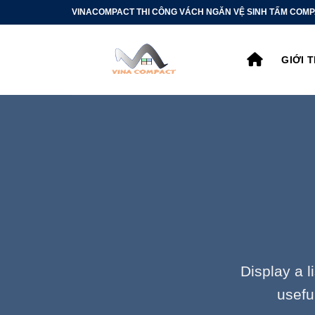
Bỏ
VINACOMPACT THI CÔNG VÁCH NGĂN VỆ SINH TẤM COMP
qua
nội
GIỚI 
dung
Display a l
usefu