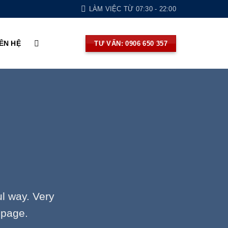
LÀM VIỆC TỪ 07:30 - 22:00
IÊN HỆ
TƯ VẤN: 0906 650 357
ul way. Very
 page.