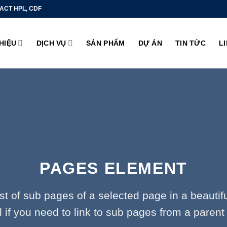
ACT HPL, CDF
THIỆU
DỊCH VỤ
SẢN PHẨM
DỰ ÁN
TIN TỨC
L
PAGES ELEMENT
ist of sub pages of a selected page in a beautif
l if you need to link to sub pages from a parent