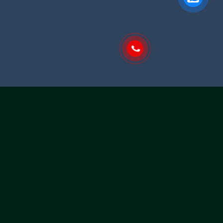
Với cam kết “Đảm bảo chất lượng, đúng tiến độ, dịch vụ
khách hàng nhanh chóng, giá thương mai” cùng với đội
ngũ chuyên nghiệp, được đào tạo bài bản, giàu kinh
nghiệm chúng tôi có thể đảm bảo rằng sẽ đem đến quý