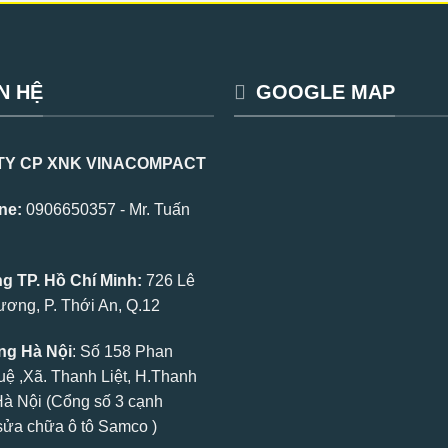
N HỆ
GOOGLE MAP
TY CP XNK VINACOMPACT
ne:
0906650357 - Mr. Tuấn
 TP. Hồ Chí Minh:
726 Lê
ơng, P. Thới An, Q.12
g Hà Nội
: Số 158 Phan
uệ ,Xã. Thanh Liệt, H.Thanh
.Hà Nội (Cổng số 3 cạnh
ửa chữa ô tô Samco )