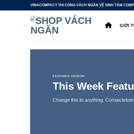
Bỏ
VINACOMPACT THI CÔNG VÁCH NGĂN VỆ SINH TẤM COMP
qua
nội
GIỚI 
dung
FEATURED VENDOR
This Week Featu
Change this to anything. Consectetuer 
GO TO SHOP