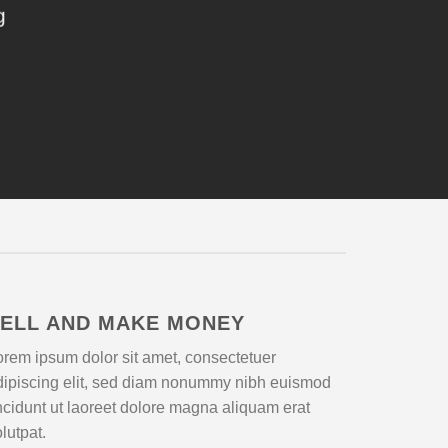
g
ELL AND MAKE MONEY
orem ipsum dolor sit amet, consectetuer
dipiscing elit, sed diam nonummy nibh euismod
incidunt ut laoreet dolore magna aliquam erat
lutpat.