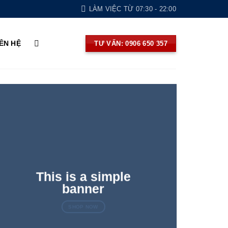
LÀM VIỆC TỪ 07:30 - 22:00
IÊN HỆ
TƯ VẤN: 0906 650 357
This is a simple
banner
SHOP NOW