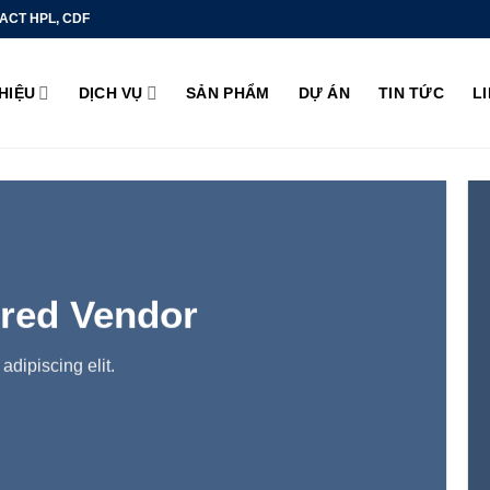
ACT HPL, CDF
THIỆU
DỊCH VỤ
SẢN PHẨM
DỰ ÁN
TIN TỨC
L
red Vendor
adipiscing elit.