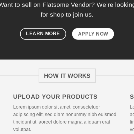
Want to sell on Flatsome Vendor? We’re lookin
for shop to join us.
LEARN MORE
APPLY NOW
HOW IT WORKS
UPLOAD YOUR PRODUCTS
S
Lorem ipsum dolor sit amet, consectetuer
L
adipiscing elit, sed diam nonummy nibh euismod
a
tincidunt ut laoreet dolore magna aliquam erat
t
volutpat.
vo