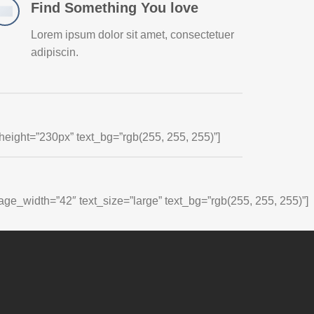
Find Something You love
Lorem ipsum dolor sit amet, consectetuer
adipiscin.
height=”230px” text_bg=”rgb(255, 255, 255)”]
age_width=”42″ text_size=”large” text_bg=”rgb(255, 255, 255)”]