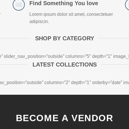
Find Something You love
r
Lorem ipsum dolor sit amet, consectetuer
adipiscin.
SHOP BY CATEGORY
e” slider_nav_position=”outside” columns=”5″ depth=”1″ image_
LATEST COLLECTIONS
_nav_position=”outside” columns=”2″ depth=”1″ orderby=”date” im
BECOME A VENDOR