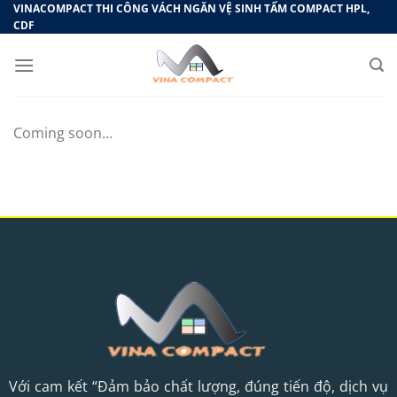
Bỏ
VINACOMPACT THI CÔNG VÁCH NGĂN VỆ SINH TẤM COMPACT HPL,
CDF
qua
nội
dung
Coming soon…
Với cam kết “Đảm bảo chất lượng, đúng tiến độ, dịch vụ