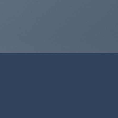
ooCommerce
rt
ctetuer adipiscing elit.