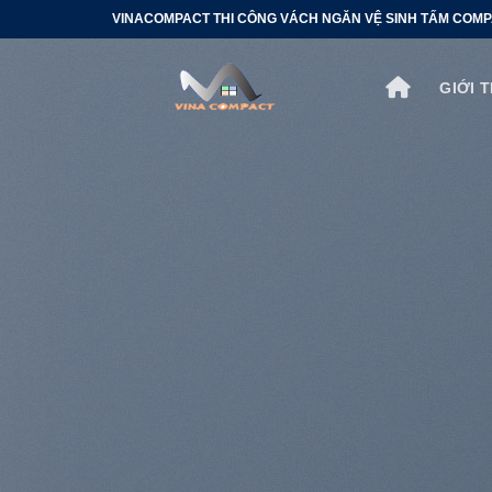
Bỏ
VINACOMPACT THI CÔNG VÁCH NGĂN VỆ SINH TẤM COMP
qua
nội
GIỚI 
dung