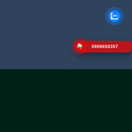
0906650357
TÌM KIẾM NHIỀU
Vách ngăn vệ sinh compact,
Thi
công vách ngăn vệ sinh Compact,
Vách ngăn vệ sinh giá rẻ,
Báo giá