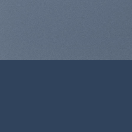
WordPress & W
Expe
Lorem ipsum dolor sit amet, conse
MY WORK