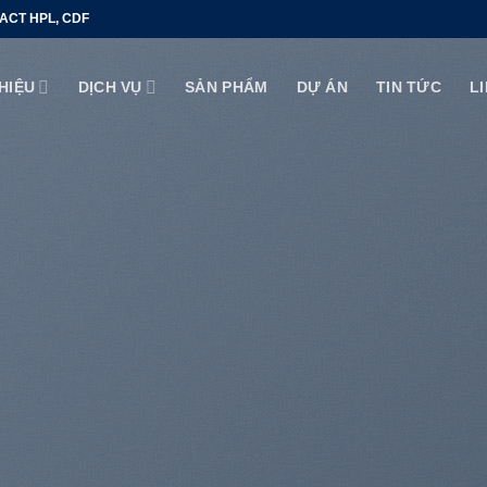
ACT HPL, CDF
THIỆU
DỊCH VỤ
SẢN PHẨM
DỰ ÁN
TIN TỨC
L